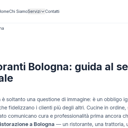
Home
Chi Siamo
Servizi
Contatti
gna
toranti Bologna: guida al se
ale
n è soltanto una questione di immagine: è un obbligo igi
che fidelizzano i clienti più degli altri. Cucine in ordine
to comunicano cura e professionalità prima ancora che a
 ristorazione a Bologna
— un ristorante, una trattoria, 