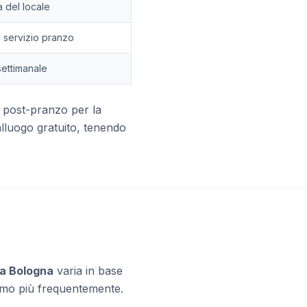
a del locale
l servizio pranzo
settimanale
o post-pranzo per la
alluogo gratuito, tenendo
e a Bologna
varia in base
stiamo più frequentemente.