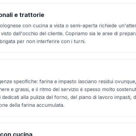
onali e trattorie
 bolognese con cucina a vista o semi-aperta richiede un'atte
, visto dall'occhio del cliente. Copriamo sia le aree di prepa
rigata per non interferire con i turni.
enze specifiche: farina e impasto lasciano residui ovunque,
ere e grassi, e il ritmo del servizio è spesso molto sostenu
 dedicati alla pulizia del forno, del piano di lavoro impasti, 
ne della farina accumulata.
 con cucina