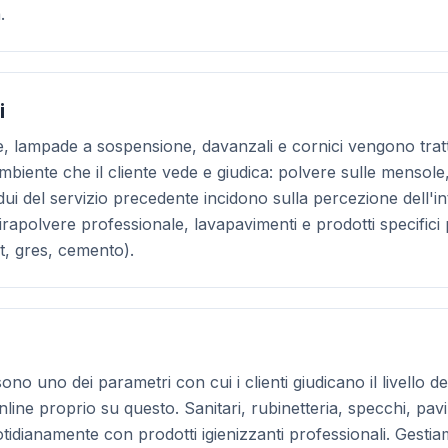
.
i
ie, lampade a sospensione, davanzali e cornici vengono tratt
ambiente che il cliente vede e giudica: polvere sulle mensole
dui del servizio precedente incidono sulla percezione dell'i
apolvere professionale, lavapavimenti e prodotti specifici p
et, gres, cemento).
sono uno dei parametri con cui i clienti giudicano il livello d
ine proprio su questo. Sanitari, rubinetteria, specchi, pavi
tidianamente con prodotti igienizzanti professionali. Gestia