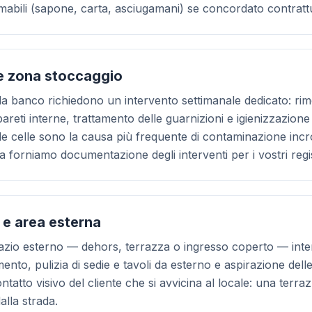
mabili (sapone, carta, asciugamani) se concordato contratt
 e zona stoccaggio
ri da banco richiedono un intervento settimanale dedicato: rim
 pareti interne, trattamento delle guarnizioni e igienizzazione d
lle celle sono la causa più frequente di contaminazione incroc
sta forniamo documentazione degli interventi per i vostri reg
 e area esterna
spazio esterno — dehors, terrazza o ingresso coperto — int
ento, pulizia di sedie e tavoli da esterno e aspirazione del
ntatto visivo del cliente che si avvicina al locale: una terra
alla strada.