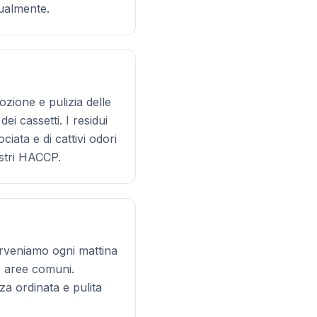
ualmente.
ozione e pulizia delle
ei cassetti. I residui
iata e di cattivi odori
istri HACCP.
erveniamo ogni mattina
le aree comuni.
zza ordinata e pulita