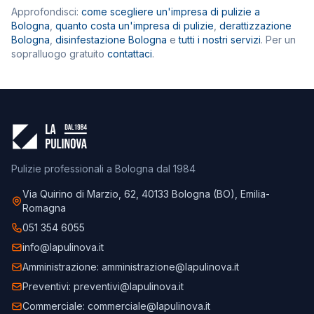
Approfondisci:
come scegliere un'impresa di pulizie a
Bologna
,
quanto costa un'impresa di pulizie
,
derattizzazione
Bologna
,
disinfestazione Bologna
e
tutti i nostri servizi
. Per un
sopralluogo gratuito
contattaci
.
Pulizie professionali a Bologna dal 1984
Via Quirino di Marzio, 62, 40133 Bologna (BO), Emilia-
Romagna
051 354 6055
info@lapulinova.it
Amministrazione:
amministrazione@lapulinova.it
Preventivi:
preventivi@lapulinova.it
Commerciale:
commerciale@lapulinova.it